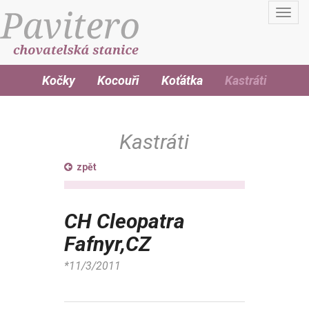
Toggl
navig
Kočky
Kocouři
Koťátka
Kastráti
Kastráti
zpět
CH Cleopatra
Fafnyr,CZ
*11/3/2011