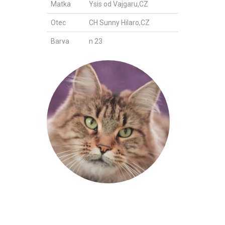
Matka
Ysis od Vajgaru,CZ
Otec
CH Sunny Hilaro,CZ
Barva
n 23