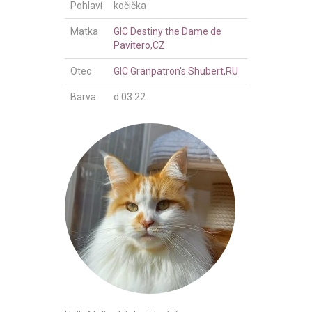
Pohlaví
kočička
Matka
GIC Destiny the Dame de
Pavitero,CZ
Otec
GIC Granpatron's Shubert,RU
Barva
d 03 22