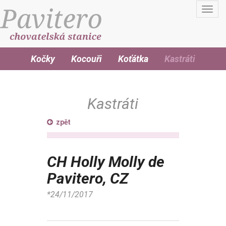
Toggl
navig
Kočky
Kocouři
Koťátka
Kastráti
Kastráti
zpět
CH Holly Molly de
Pavitero, CZ
*24/11/2017