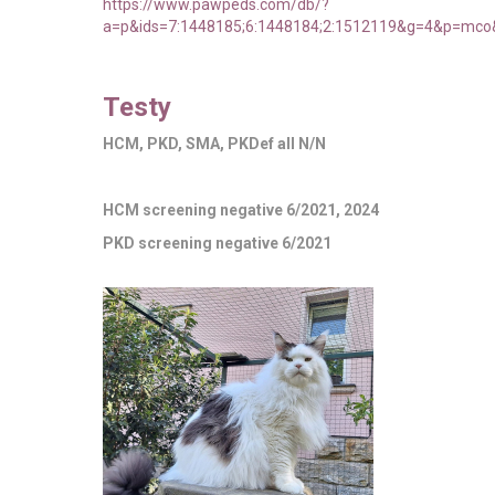
https://www.pawpeds.com/db/?
a=p&ids=7:1448185;6:1448184;2:1512119&g=4&p=mco&
Testy
HCM, PKD, SMA, PKDef all N/N
HCM screening negative 6/2021, 2024
PKD screening negative 6/2021