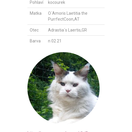
Pohlaví
kocourek
Matka
O´Amoris Laetitia the
PurrfectCoon,AT
Otec
Adrastia´s Laertis,GR
Barva
n 02 21