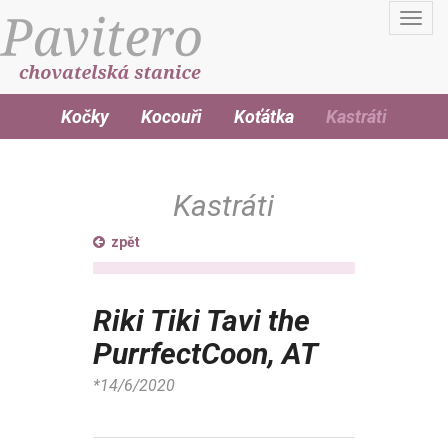
Toggl
navig
Kočky
Kocouři
Koťátka
Kastráti
Kastráti
zpět
Riki Tiki Tavi the
PurrfectCoon, AT
*14/6/2020