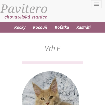
Toggl
navig
Kočky
Kocouři
Koťátka
Kastráti
Vrh F