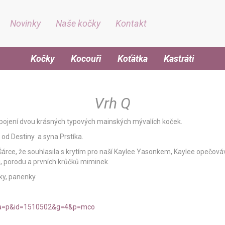
Novinky
Naše kočky
Kontakt
Kočky
Kocouři
Koťátka
Kastráti
Vrh Q
pojení dvou krásných typových mainských mývalích koček.
 od Destiny a syna Prstíka.
árce, že souhlasila s krytím pro naší Kaylee Yasonkem, Kaylee opečováva
i, porodu a prvních krůčků miminek.
ky, panenky.
?a=p&id=1510502&g=4&p=mco