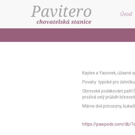
Úvod
Kaylee a Yasonek, úžasné s
Povahy typické pro želvičku
Obrovské poděkování patří Š
prožívá celý průběh březost
Máme dvě princezny, kukač
https://pawpeds.com/db/