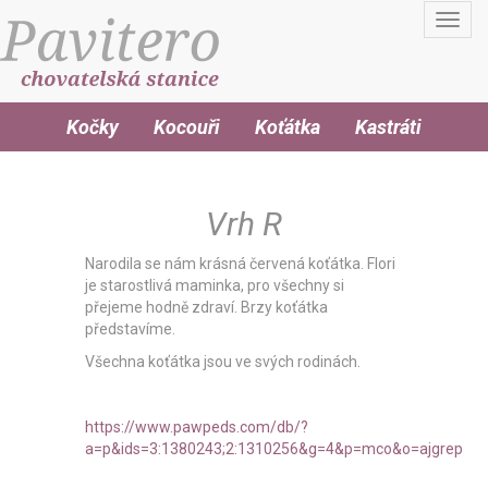
Toggl
navig
Kočky
Kocouři
Koťátka
Kastráti
Vrh R
Narodila se nám krásná červená koťátka. Flori
je starostlivá maminka, pro všechny si
přejeme hodně zdraví. Brzy koťátka
představíme.
Všechna koťátka jsou ve svých rodinách.
https://www.pawpeds.com/db/?
a=p&ids=3:1380243;2:1310256&g=4&p=mco&o=ajgrep