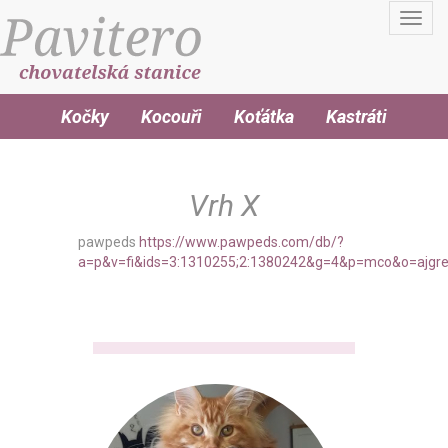
Toggl
navig
Kočky
Kocouři
Koťátka
Kastráti
Vrh X
pawpeds
https://www.pawpeds.com/db/?
a=p&v=fi&ids=3:1310255;2:1380242&g=4&p=mco&o=ajgr