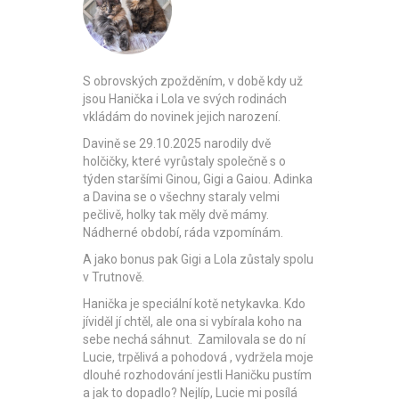
S obrovských zpožděním, v době kdy už
jsou Hanička i Lola ve svých rodinách
vkládám do novinek jejich narození.
Davině se 29.10.2025 narodily dvě
holčičky, které vyrůstaly společně s o
týden staršími Ginou, Gigi a Gaiou. Adinka
a Davina se o všechny staraly velmi
pečlivě, holky tak měly dvě mámy.
Nádherné období, ráda vzpomínám.
A jako bonus pak Gigi a Lola zůstaly spolu
v Trutnově.
Hanička je speciální kotě netykavka. Kdo
jíviděl jí chtěl, ale ona si vybírala koho na
sebe nechá sáhnut. Zamilovala se do ní
Lucie, trpělivá a pohodová , vydržela moje
dlouhé rozhodování jestli Haničku pustím
a jak to dopadlo? Nejlíp, Lucie mi posílá